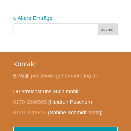
« Ältere Einträge
Suchen
Kontakt
E-Mail:
post@wie-geht-marketing.de
Du erreichst uns auch mobil:
0170 3286565
(Heidrun Peschen)
0179 2113813
(Sabine Schmidt-Malaj)