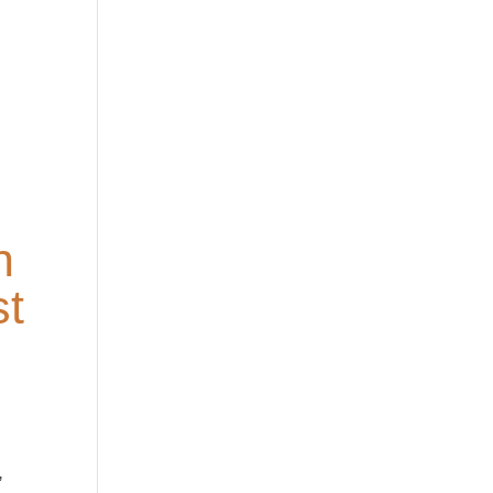
n
st
,