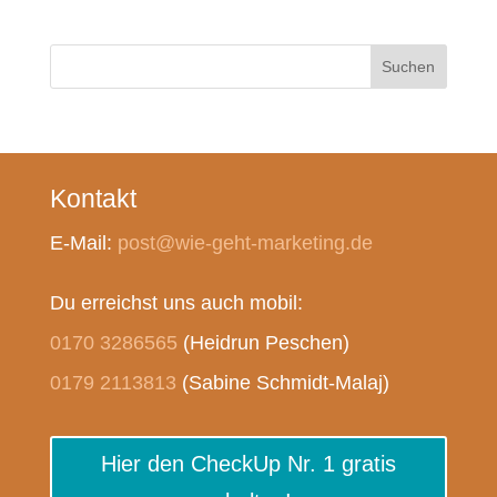
Suchen
Kontakt
E-Mail:
post@wie-geht-marketing.de
Du erreichst uns auch mobil:
0170 3286565
(Heidrun Peschen)
0179 2113813
(Sabine Schmidt-Malaj)
Hier den CheckUp Nr. 1 gratis